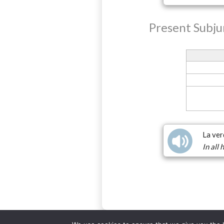
Present Subju
La ver
In all 