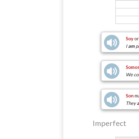
Soy
or
I
am
pr
Somo
We com
Son
má
They
Imperfect