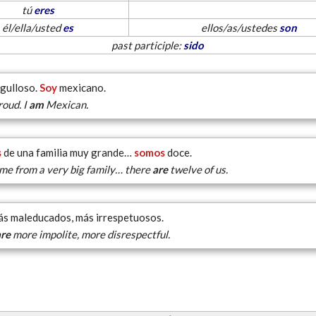
tú
eres
él/ella/usted
es
ellos/as/ustedes
son
past participle:
sido
gulloso.
Soy
mexicano.
oud. I
am
Mexican.
s
de una familia muy grande…
somos
doce.
e from a very big family… there
are
twelve of us.
s maleducados, más irrespetuosos.
are
more impolite, more disrespectful.