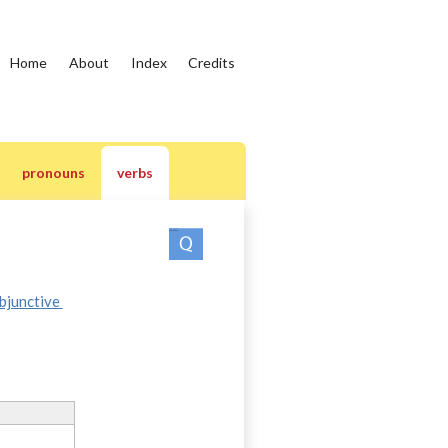
Home
About
Index
Credits
pronouns
verbs
Practice quizzes: verbs
bjunctive