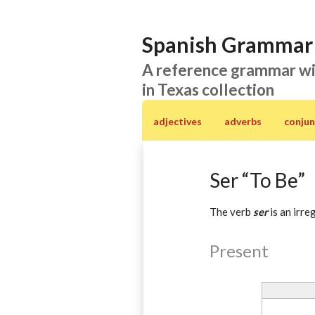
Spanish Grammar 
A reference grammar wi
in Texas collection
adjectives
adverbs
conjun
Ser “To Be”
The verb
ser
is an irre
Present