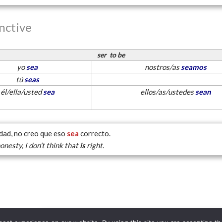
nctive
ser
to be
yo
sea
nostros/as
seamos
tú
seas
él/ella/usted
sea
ellos/as/ustedes
sean
dad, no creo que eso
sea
correcto.
honesty, I don’t think that
is
right.
COERLL
•
The University of Texas at Austin
•
info@coe