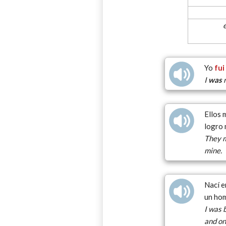
Yo
fui
I
was
r
Ellos 
logro 
They 
mine.
Nací e
un ho
I was 
and on