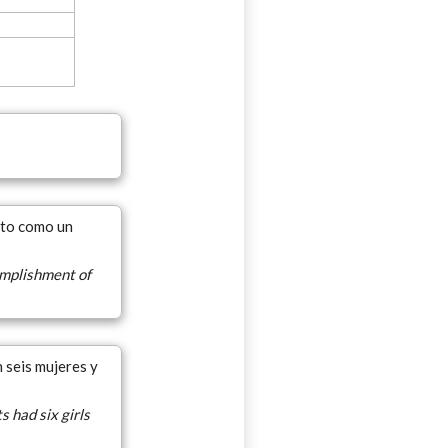
nto como un
omplishment of
n seis mujeres y
s had six girls