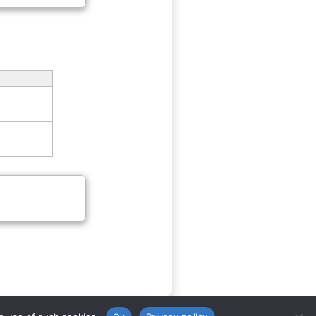
rll.utexas.edu