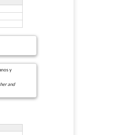
anos y
ther and