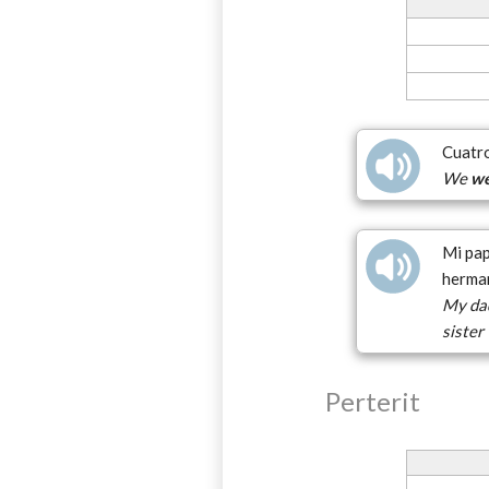
Cuatr
We
w
Mi pa
herma
My da
sister
Perterit