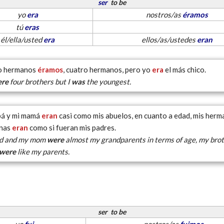
ser
to be
yo
era
nostros/as
éramos
tú
eras
él/ella/usted
era
ellos/as/ustedes
eran
o hermanos
éramos
, cuatro hermanos, pero yo
era
el más chico.
ere
four brothers but I
was
the youngest.
pá y mi mamá
eran
casi como mis abuelos, en cuanto a edad, mis herm
nas
eran
como si fueran mis padres.
d and my mom
were
almost my grandparents in terms of age, my bro
were
like my parents.
ser
to be