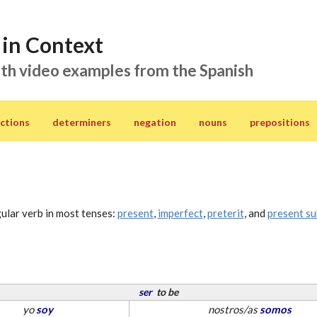
in Context
th video examples from the Spanish
ctions
determiners
negation
nouns
prepositions
gular verb in most tenses:
presen
t
,
imperfect
,
preterit
, and
present su
ser
to be
yo
soy
nostros/as
somos