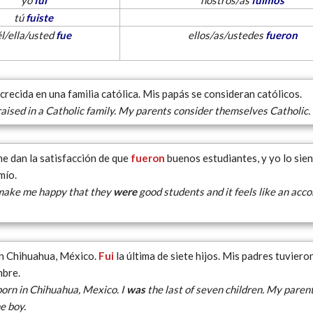
yo
fui
nostros/as
fuimos
tú
fuiste
él/ella/usted
fue
ellos/as/ustedes
fueron
crecida en una familia católica. Mis papás se consideran católicos.
aised in a Catholic family. My parents consider themselves Catholic.
me dan la satisfacción de que
fueron
buenos estudiantes, y yo lo sie
mío.
make me happy that they
were
good students and it feels like an acc
n Chihuahua, México.
Fui
la última de siete hijos. Mis padres tuviero
mbre.
born in Chihuahua, Mexico. I
was
the last of seven children. My parent
e boy.